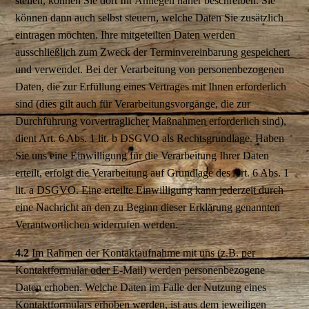
stellen, können Sie dort Ihr Anliegen näher beschreiben. Sie
können dann auch selbst steuern, welche Daten Sie zusätzlich
eintragen möchten. Ihre mitgeteilten Daten werden
ausschließlich zum Zweck der Terminvereinbarung gespeichert
und verwendet. Bei der Verarbeitung von personenbezogenen
Daten, die zur Erfüllung eines Vertrages mit Ihnen erforderlich
sind (dies gilt auch für Verarbeitungsvorgänge, die zur
Durchführung vorvertraglicher Maßnahmen erforderlich sind),
dient Art. 6 Abs. 1 lit. b DSGVO als Rechtsgrundlage. Haben
Sie uns eine Einwilligung für die Verarbeitung Ihrer Daten
erteilt, erfolgt die Verarbeitung auf Grundlage des Art. 6 Abs. 1
lit. a DSGVO. Eine erteilte Einwilligung kann jederzeit durch
eine Nachricht an den zu Beginn dieser Erklärung genannten
Verantwortlichen widerrufen werden.
4.2
Im Rahmen der Kontaktaufnahme mit uns (z.B. per
Kontaktformular oder E-Mail) werden personenbezogene
Daten erhoben. Welche Daten im Falle der Nutzung eines
Kontaktformulars erhoben werden, ist aus dem jeweiligen