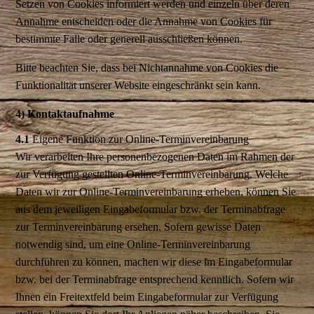
Setzen von Cookies informiert werden und einzeln über deren
Annahme entscheiden oder die Annahme von Cookies für
bestimmte Fälle oder generell ausschließen können.
Bitte beachten Sie, dass bei Nichtannahme von Cookies die
Funktionalität unserer Website eingeschränkt sein kann.
4) Kontaktaufnahme
4.1
Eigene Funktion zur Online-Terminvereinbarung
Wir verarbeiten Ihre personenbezogenen Daten im Rahmen der
zur Verfügung gestellten Online-Terminvereinbarung. Welche
Daten wir zur Online-Terminvereinbarung erheben, können Sie
aus dem jeweiligen Eingabeformular bzw. der Terminabfrage
zur Terminvereinbarung ersehen. Sofern gewisse Daten
notwendig sind, um eine Online-Terminvereinbarung
durchführen zu können, machen wir diese im Eingabeformular
bzw. bei der Terminabfrage entsprechend kenntlich. Sofern wir
Ihnen ein Freitextfeld beim Eingabeformular zur Verfügung