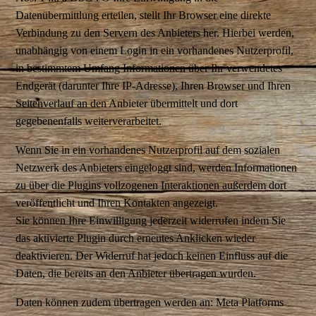
Datenübermittlung erteilen, stellt Ihr Browser eine direkte
Verbindung zu den Servern des Anbieters her. Hierbei werden,
unabhängig von einem Login in ein vorhandenes Nutzerprofil,
in bestimmtem Umfang Informationen über Ihr verwendetes
Endgerät (darunter Ihre IP-Adresse), Ihren Browser und Ihren
Seitenverlauf an den Anbieter übermittelt und dort
gegebenenfalls weiterverarbeitet.
Wenn Sie in ein vorhandenes Nutzerprofil auf dem sozialen
Netzwerk des Anbieters eingeloggt sind, werden Informationen
zu über die Plugins vollzogenen Interaktionen außerdem dort
veröffentlicht und Ihren Kontakten angezeigt.
Sie können Ihre Einwilligung jederzeit widerrufen indem Sie
das aktivierte Plugin durch erneutes Anklicken wieder
deaktivieren. Der Widerruf hat jedoch keinen Einfluss auf die
Daten, die bereits an den Anbieter übertragen wurden.
Daten können zudem übertragen werden an: Meta Platforms