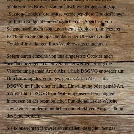
Schließen des Browsers automatisch wieder gelöscht (sog.
„Session-Cookies“), teilweise verbleiben diese Cookies länger
auf Ihrem Endgerät und ermöglichen das Speichern von
Seiteneinstellungen (sog. „persistente Cookies“). Im letzteren
Fall können Sie die Speicherdauer der Übersicht zu den
Cookie-Einstellungen Ihres Webbrowsers entnehmen.
Sofern durch einzelne von uns eingesetzte Cookies auch
personenbezogene Daten verarbeitet werden, erfolgt die
Verarbeitung gemäß Art. 6 Abs. 1 lit. b DSGVO entweder zur
Durchführung des Vertrages, gemäß Art. 6 Abs. 1 lit. a
DSGVO im Falle einer erteilten Einwilligung oder gemäß Art.
6 Abs. 1 lit. f DSGVO zur Wahrung unserer berechtigten
Interessen an der bestmöglichen Funktionalität der Website
sowie einer kundenfreundlichen und effektiven Ausgestaltung
des Seitenbesuchs.
Sie können Ihren Browser so einstellen, dass Sie über das