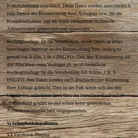
Kontaktformular ersichtlich. Diese Daten werden ausschließlich
zum Zweck der Beantwortung Ihres Anliegens bzw. für die
Kontaktaufnahme und die damit verbundene technische
Administration gespeichert und verwendet.
Rechtsgrundlage für die Verarbeitung dieser Daten ist unser
berechtigtes Interesse an der Beantwortung Ihres Anliegens
gemäß Art. 6 Abs. 1 lit. f DSGVO. Zielt Ihre Kontaktierung auf
den Abschluss eines Vertrages ab, so ist zusätzliche
Rechtsgrundlage für die Verarbeitung Art. 6 Abs. 1 lit. b
DSGVO. Ihre Daten werden nach abschließender Bearbeitung
Ihrer Anfrage gelöscht. Dies ist der Fall, wenn sich aus den
Umständen entnehmen lässt, dass der betroffene Sachverhalt
abschließend geklärt ist und sofern keine gesetzlichen
Aufbewahrungspflichten entgegenstehen.
5) Seitenfunktionalitäten
5.1
Facebook-Plugins