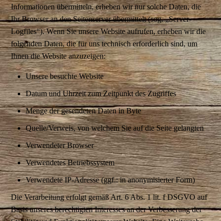
Informationen übermitteln, erheben wir nur solche Daten, die
Ihr Browser an den Seitenserver übermittelt (sog. „Server-
Logfiles“). Wenn Sie unsere Website aufrufen, erheben wir die
folgenden Daten, die für uns technisch erforderlich sind, um
Ihnen die Website anzuzeigen:
Unsere besuchte Website
Datum und Uhrzeit zum Zeitpunkt des Zugriffes
Menge der gesendeten Daten in Byte
Quelle/Verweis, von welchem Sie auf die Seite gelangten
Verwendeter Browser
Verwendetes Betriebssystem
Verwendete IP-Adresse (ggf.: in anonymisierter Form)
Die Verarbeitung erfolgt gemäß Art. 6 Abs. 1 lit. f DSGVO auf
Basis unseres berechtigten Interesses an der Verbesserung der