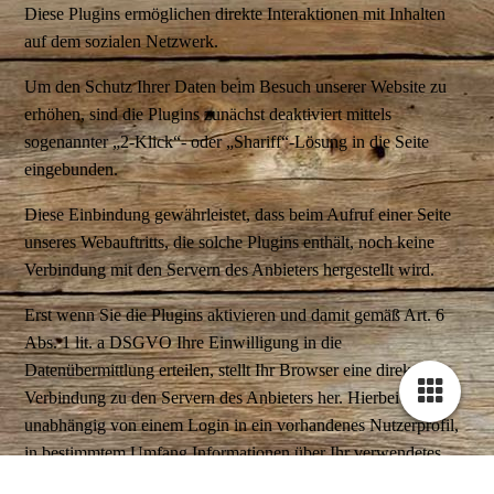
Diese Plugins ermöglichen direkte Interaktionen mit Inhalten
auf dem sozialen Netzwerk.
Um den Schutz Ihrer Daten beim Besuch unserer Website zu
erhöhen, sind die Plugins zunächst deaktiviert mittels
sogenannter „2-Klick“- oder „Shariff“-Lösung in die Seite
eingebunden.
Diese Einbindung gewährleistet, dass beim Aufruf einer Seite
unseres Webauftritts, die solche Plugins enthält, noch keine
Verbindung mit den Servern des Anbieters hergestellt wird.
Erst wenn Sie die Plugins aktivieren und damit gemäß Art. 6
Abs. 1 lit. a DSGVO Ihre Einwilligung in die
Datenübermittlung erteilen, stellt Ihr Browser eine direkte
Verbindung zu den Servern des Anbieters her. Hierbei werden,
unabhängig von einem Login in ein vorhandenes Nutzerprofil,
in bestimmtem Umfang Informationen über Ihr verwendetes
Endgerät (darunter Ihre IP-Adresse), Ihren Browser und Ihren