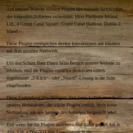
Auf unserer Website werden Plugins des sozialen Netzwerkes
des folgenden Anbieters verwendet: Meta Platforms Ireland
Ltd., 4 Grand Canal Square, Grand Canal Harbour, Dublin 2,
Irland
Diese Plugins ermöglichen direkte Interaktionen mit Inhalten
auf dem sozialen Netzwerk.
Um den Schutz Ihrer Daten beim Besuch unserer Website zu
erhöhen, sind die Plugins zunächst deaktiviert mittels
sogenannter „2-Klick“- oder „Shariff“-Lösung in die Seite
eingebunden.
Diese Einbindung gewährleistet, dass beim Aufruf einer Seite
unseres Webauftritts, die solche Plugins enthält, noch keine
Verbindung mit den Servern des Anbieters hergestellt wird.
Erst wenn Sie die Plugins aktivieren und damit gemäß Art. 6
Abs. 1 lit. a DSGVO Ihre Einwilligung in die