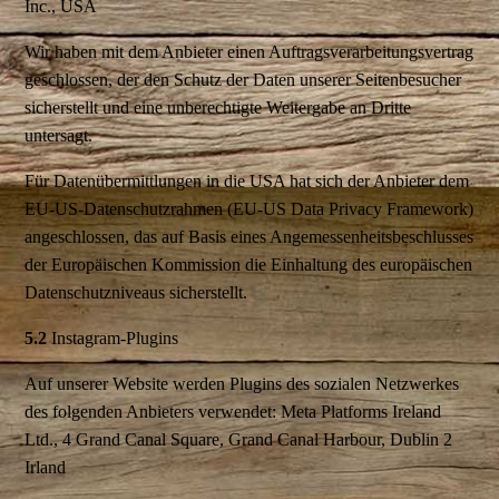
Inc., USA
Wir haben mit dem Anbieter einen Auftragsverarbeitungsvertrag
geschlossen, der den Schutz der Daten unserer Seitenbesucher
sicherstellt und eine unberechtigte Weitergabe an Dritte
untersagt.
Für Datenübermittlungen in die USA hat sich der Anbieter dem
EU-US-Datenschutzrahmen (EU-US Data Privacy Framework)
angeschlossen, das auf Basis eines Angemessenheitsbeschlusses
der Europäischen Kommission die Einhaltung des europäischen
Datenschutzniveaus sicherstellt.
5.2
Instagram-Plugins
Auf unserer Website werden Plugins des sozialen Netzwerkes
des folgenden Anbieters verwendet: Meta Platforms Ireland
Ltd., 4 Grand Canal Square, Grand Canal Harbour, Dublin 2
Irland