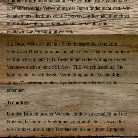
Stabilität und Funktionalität unserer Website. Eine Weitergabe
oder anderweitige Verwendung der Daten findet nicht statt. Wir
behalten uns allerdings vor, die Server-Logfiles nachträglich zu
überprüfen, sollten konkrete Anhaltspunkte auf eine
rechtswidrige Nutzung hinweisen.
2.2
Diese Website nutzt aus Sicherheitsgründen und zum
Schutz der Übertragung personenbezogener Daten und anderer
vertraulicher Inhalte (z.B. Bestellungen oder Anfragen an den
Verantwortlichen) eine SSL-bzw. TLS-Verschlüsselung. Sie
können eine verschlüsselte Verbindung an der Zeichenfolge
„https://“ und dem Schloss-Symbol in Ihrer Browserzeile
erkennen.
3) Cookies
Um den Besuch unserer Website attraktiv zu gestalten und die
Nutzung bestimmter Funktionen zu ermöglichen, verwenden
wir Cookies, also kleine Textdateien, die auf Ihrem Endgerät
abgelegt werden. Teilweise werden diese Cookies nach