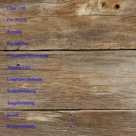
Über Uns
Die Praxis
Kontakt
Rechtliches
Hebammenbetreuung
Akupunktur
Lasersprechstunde
Schlafberatung
Trageberatung
Kurse
Kooperationen